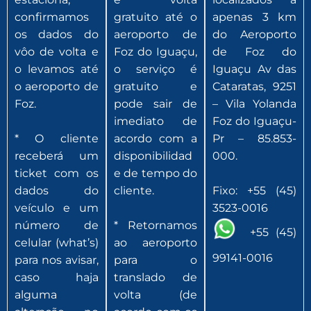
confirmamos
gratuito até o
apenas 3 km
os dados do
aeroporto de
do Aeroporto
vôo de volta e
Foz do Iguaçu,
de Foz do
o levamos até
o serviço é
Iguaçu Av das
o aeroporto de
gratuito e
Cataratas, 9251
Foz.
pode sair de
– Vila Yolanda
imediato de
Foz do Iguaçu-
* O cliente
acordo com a
Pr – 85.853-
receberá um
disponibilidad
000.
ticket com os
e de tempo do
dados do
cliente.
Fixo: +55 (45)
veículo e um
3523-0016
número de
* Retornamos
+55 (45)
celular (what’s)
ao aeroporto
99141-0016
para nos avisar,
para o
caso haja
translado de
alguma
volta (de