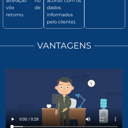
alteração no
acordo com os
vôo de
dados
retorno.
informados
pelo cliente).
VANTAGENS